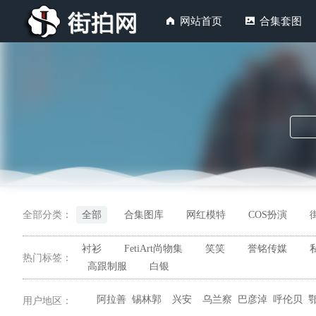
网站首页
合集套图
全部分类：
全部
合集图库
网红模特
COS扮演
衬衫
FetiArt尚物集
笑笑
誉铭传媒
热门标签：
高跟制服
白银
阿拉善
锡林郭
兴安
乌兰察
巴彦淖
呼伦贝
用户地区：