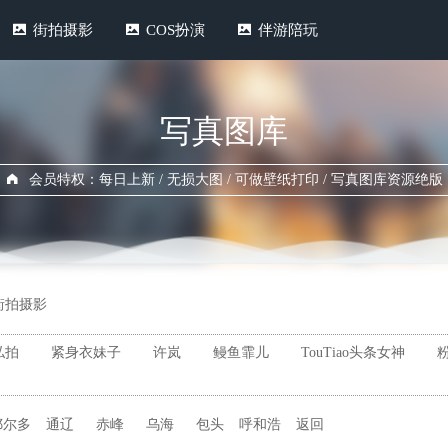
街拍摄影
COS扮演
伴游陪玩
写真图库
会员特权：每日上新 / 无损大图 / 可做壁纸打印 / 写真图库资源绝版
街拍摄影
私拍
紧身衣妹子
许岚
鳗鱼霏儿
TouTiao头条女神
鄂尔多
通辽
赤峰
乌海
包头
呼和浩
返回