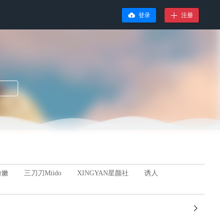
登录
注册
粉嫩
三刀刀Miido
XINGYAN星颜社
诱人