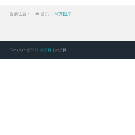
勒
布
尔
尔
当前位置：
首页
-
写真图库
Copyright@2021
街拍网
| 街拍网