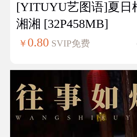
[YITUYU艺图语]夏
湘湘 [32P458MB]
0.80
￥
SVIP免费