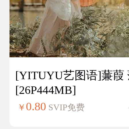
[YITUYU艺图语]蒹葭
[26P444MB]
0.80
￥
SVIP免费