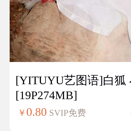
[YITUYU艺图语]白狐
[19P274MB]
0.80
￥
SVIP免费