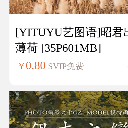
[YITUYU艺图语]昭
薄荷 [35P601MB]
0.80
￥
SVIP免费