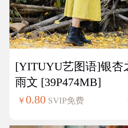
[YITUYU艺图语]银
雨文 [39P474MB]
0.80
￥
SVIP免费