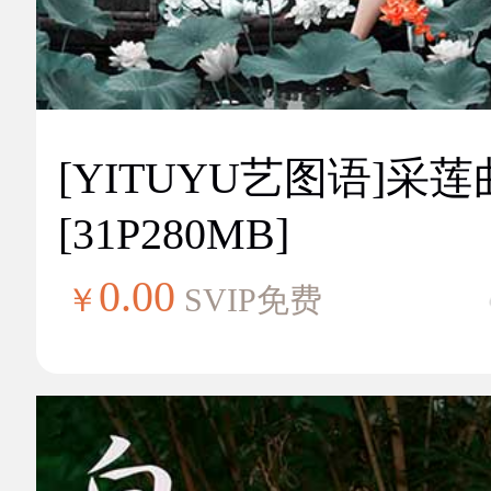
[YITUYU艺图语]采莲
[31P280MB]
0.00
￥
SVIP免费