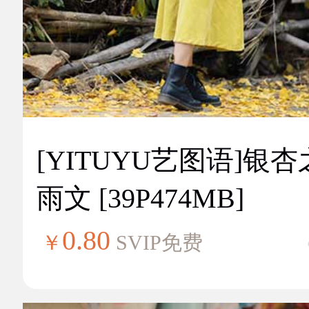
[YITUYU艺图语]银
雨文 [39P474MB]
0.80
￥
SVIP免费