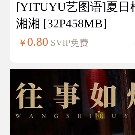
[YITUYU艺图语]夏
湘湘 [32P458MB]
0.80
￥
SVIP免费