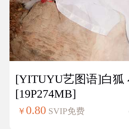
[YITUYU艺图语]白狐
[19P274MB]
0.80
￥
SVIP免费