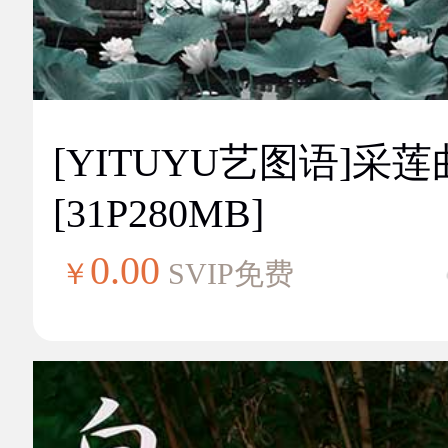
[YITUYU艺图语]采莲
[31P280MB]
0.00
￥
SVIP免费