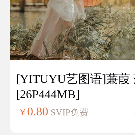
[YITUYU艺图语]蒹葭
[26P444MB]
0.80
￥
SVIP免费