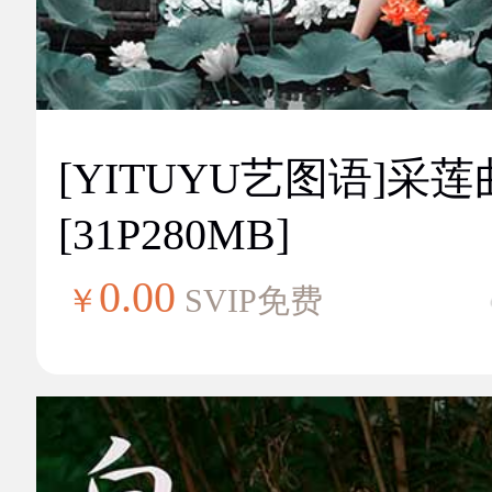
[YITUYU艺图语]采莲
[31P280MB]
0.00
￥
SVIP免费