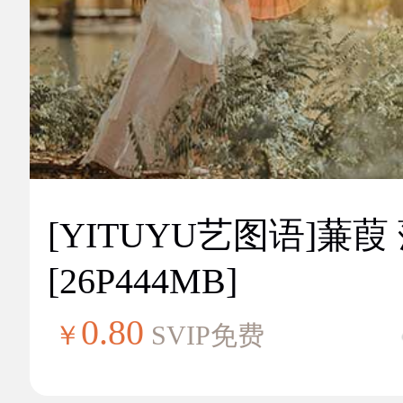
[YITUYU艺图语]蒹葭
[26P444MB]
0.80
￥
SVIP免费