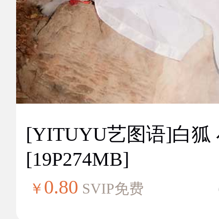
[YITUYU艺图语]白狐
[19P274MB]
0.80
￥
SVIP免费