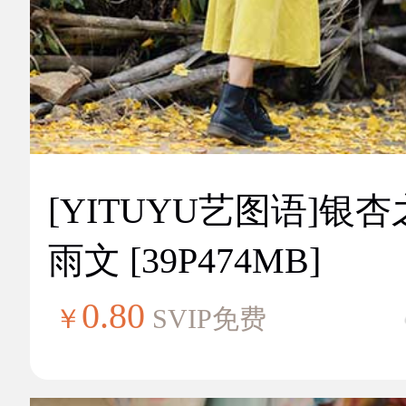
[YITUYU艺图语]银
雨文 [39P474MB]
0.80
￥
SVIP免费