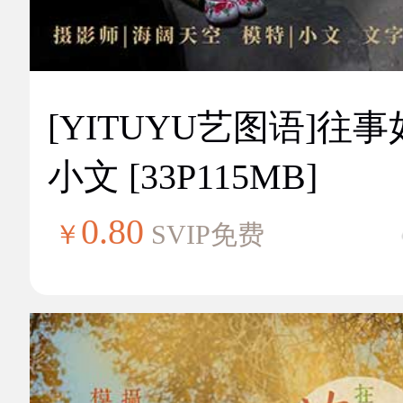
[YITUYU艺图语]往
小文 [33P115MB]
0.80
￥
SVIP免费