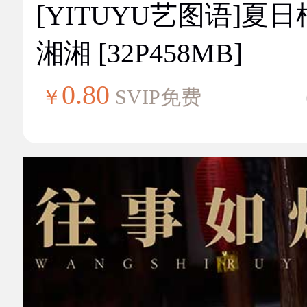
[YITUYU艺图语]夏
湘湘 [32P458MB]
0.80
￥
SVIP免费