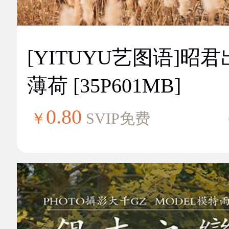
[YITUYU艺图语]昭
薄荷 [35P601MB]
0.80
￥
SVIP免费