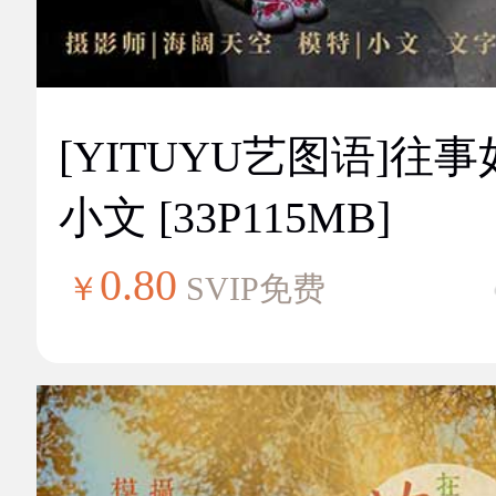
[YITUYU艺图语]往
小文 [33P115MB]
0.80
￥
SVIP免费