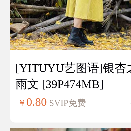
[YITUYU艺图语]银
雨文 [39P474MB]
0.80
￥
SVIP免费