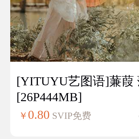
[YITUYU艺图语]蒹葭
[26P444MB]
0.80
￥
SVIP免费