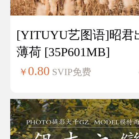
[YITUYU艺图语]昭
薄荷 [35P601MB]
0.80
￥
SVIP免费