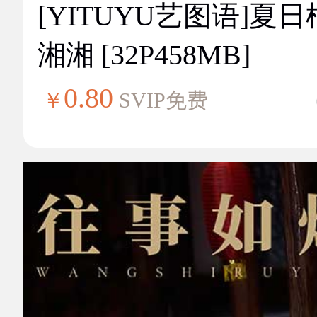
[YITUYU艺图语]夏
湘湘 [32P458MB]
0.80
￥
SVIP免费