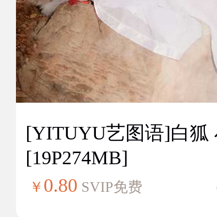
[YITUYU艺图语]白狐
[19P274MB]
0.80
￥
SVIP免费