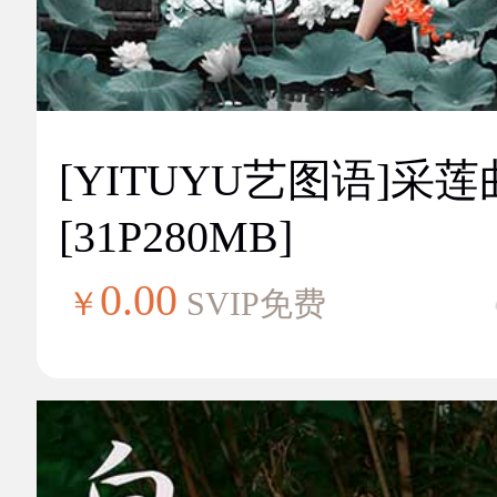
[YITUYU艺图语]采莲
[31P280MB]
0.00
￥
SVIP免费